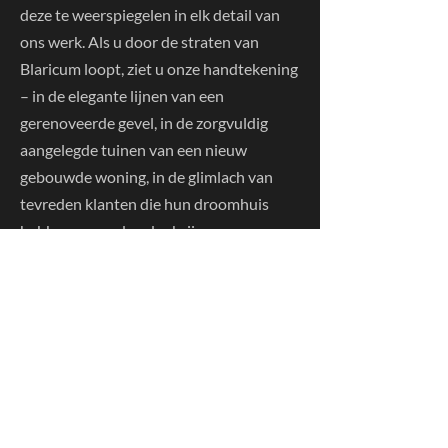
deze te weerspiegelen in elk detail van
ons werk. Als u door de straten van
Blaricum loopt, ziet u onze handtekening
– in de elegante lijnen van een
gerenoveerde gevel, in de zorgvuldig
aangelegde tuinen van een nieuw
gebouwde woning, in de glimlach van
tevreden klanten die hun droomhuis
hebben gevonden dankzij onze
inspanningen. Met trots kijken we terug
op onze gerealiseerde projecten en kijken
we uit naar de nieuwe mogelijkheden die
de toekomst brengt. Ontdek hieronder
alvast enkele van onze projecten in beeld
en doe inspiratie op voor uw eigen
renovatie- of bouwproject.